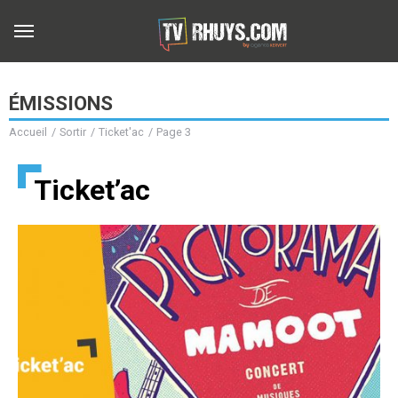
ÉMISSIONS
Accueil
Sortir
Ticket'ac
Page 3
b
Ticket’ac