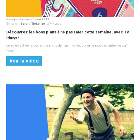
Posté par
Nanou
le
3 mai 2017
Émission
:
Sortir
/
Ticket'ac
| 2 747 vues
Découvrez les bons plans à ne pas rater cette semaine, avec TV
Rhuys !
Le soleil est de retour en ce mois de mai ! Faites comme nous et faites ce qu’il
vous...
Voir la vidéo