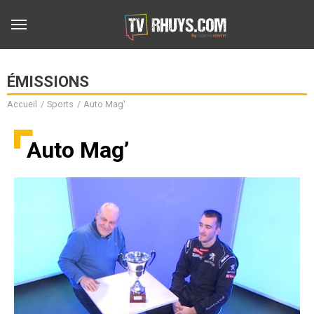
ÉMISSIONS
Accueil
Sports
Auto Mag'
b
Auto Mag’