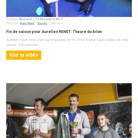
Posté par
Bertrand
le
14 décembre 2017
Émission
:
Auto Mag'
/
Sports
| 2 989 vues
Fin de saison pour Aurélien RENET: l’heure du bilan
Aurelien nous rend visite sur le plateau de TV RHUYS pour faire le bilan de cette
saison. Elle s’achève...
Voir la vidéo