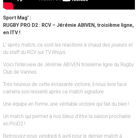
Sport Mag' :
RUGBY PRO D2 : RCV – Jérémie ABIVEN, troisième ligne,
en ITV !
L’ après match, ce sont les réactions à chaud des joueurs et
du staff du RCV sur TV Rhuys.
Voici l’interview de Jérémie ABIVEN troisième ligne du Rugby
Club de Vannes.
Très heureux de cette écrasante victoire, il nous livre face
caméra son ressenti après ce match signature.
Une équipe en forme, une véritable victoire qui fait du bien !
Un match qui permet à nos bleus d’être la saison prochaine
en ProD2 !
Retrouvez-nous vendredi 6 avril pour le dernier match à