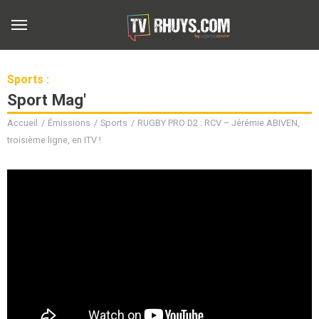
Sports :
Sport Mag'
Accueil
Émissions
Sports
RUGBY PRO D2 : RCV – Jérémie ABIVEN,
troisième ligne, en ITV !